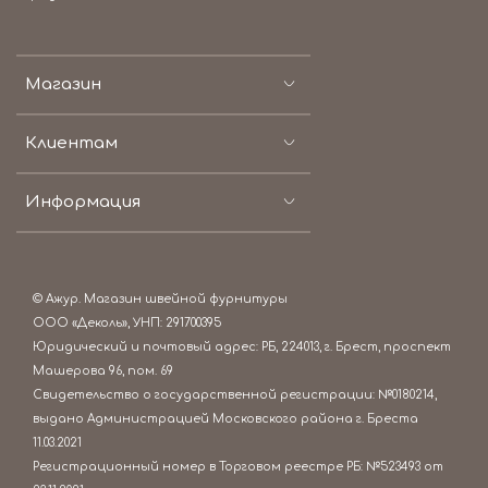
Магазин
Клиентам
Информация
© Ажур. Магазин швейной фурнитуры
ООО «Деколь», УНП: 291700395
Юридический и почтовый адрес: РБ, 224013, г. Брест, проспект
Машерова 96, пом. 69
Свидетельство о государственной регистрации: №0180214,
выдано Администрацией Московского района г. Бреста
11.03.2021
Регистрационный номер в Торговом реестре РБ: №523493 от