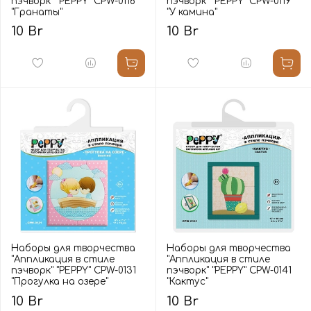
пэчворк" "PEPPY" CPW-0116
пэчворк" "PEPPY" CPW-0119
"Гранаты"
"У камина"
10 Br
10 Br
Наборы для творчества
Наборы для творчества
"Аппликация в стиле
"Аппликация в стиле
пэчворк" "PEPPY" CPW-0131
пэчворк" "PEPPY" CPW-0141
"Прогулка на озере"
"Кактус"
10 Br
10 Br