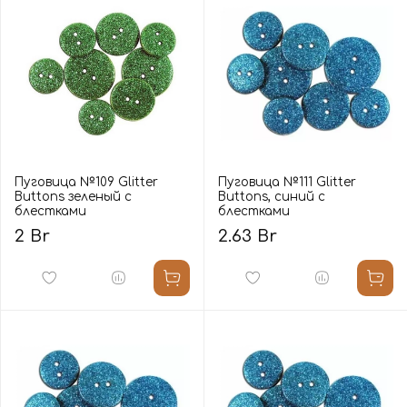
Пуговица №109 Glitter
Пуговица №111 Glitter
Buttons зеленый с
Buttons, синий с
блестками
блестками
2 Br
2.63 Br