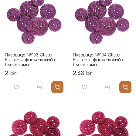
Пуговица №103 Glitter
Пуговица №104 Glitter
Buttons , фиолетовый с
Buttons , фиолетовый с
блестками
блестками
2 Br
2.63 Br