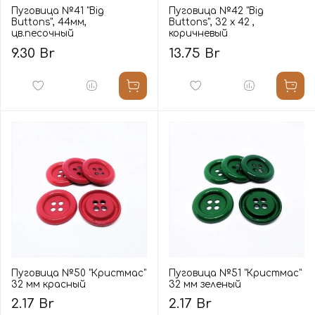
Пуговица №41 "Big
Пуговица №42 "Big
Buttons", 44мм,
Buttons", 32 х 42 ,
цв.песочный
коричневый
9.30 Br
13.75 Br
Пуговица №50 "Кристмас"
Пуговица №51 "Кристмас"
32 мм красный
32 мм зеленый
2.17 Br
2.17 Br