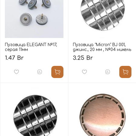
Пуговица ELEGANT №17,
Пуговица "Micron" BJ 001,
серая 11мм
джинс., 20 мм , №04 никель
1.47 Br
3.25 Br