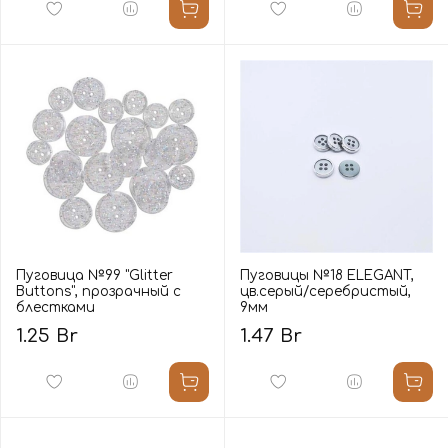
Пуговица №99 "Glitter
Пуговицы №18 ELEGANT,
Buttons", прозрачный с
цв.серый/серебристый,
блестками
9мм
1.25 Br
1.47 Br