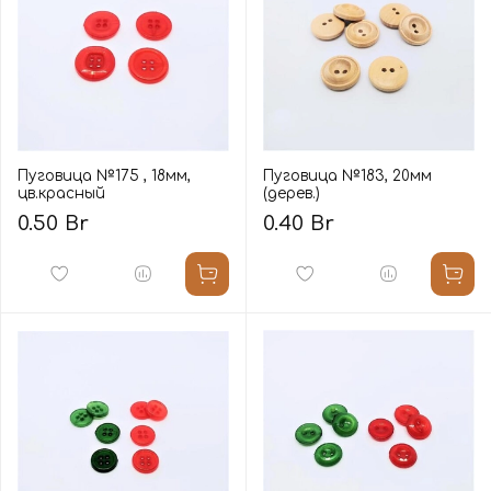
Пуговица №175 , 18мм,
Пуговица №183, 20мм
цв.красный
(дерев.)
0.50 Br
0.40 Br