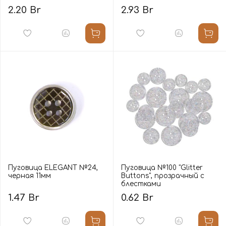
2.20 Br
2.93 Br
Пуговица ELEGANT №24,
Пуговица №100 "Glitter
черная 11мм
Buttons", прозрачный с
блестками
1.47 Br
0.62 Br