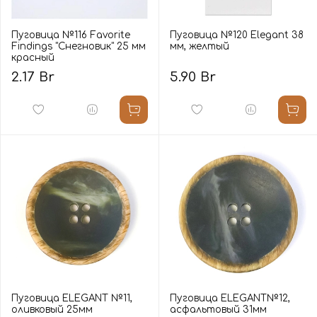
Пуговица №116 Favorite
Пуговица №120 Elegant 38
Findings "Снегновик" 25 мм
мм, желтый
красный
2.17 Br
5.90 Br
Пуговица ELEGANT №11,
Пуговица ELEGANT№12,
оливковый 25мм
асфальтовый 31мм