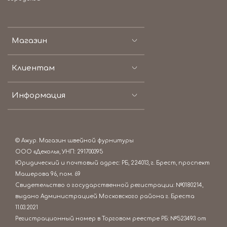
Магазин
Клиентам
Информация
© Ажур. Магазин швейной фурнитуры
ООО «Деколь», УНП: 291700395
Юридический и почтовый адрес: РБ, 224013, г. Брест, проспект
Машерова 96, пом. 69
Свидетельство о государственной регистрации: №0180214,
выдано Администрацией Московского района г. Бреста
11.03.2021
Регистрационный номер в Торговом реестре РБ: №523493 от