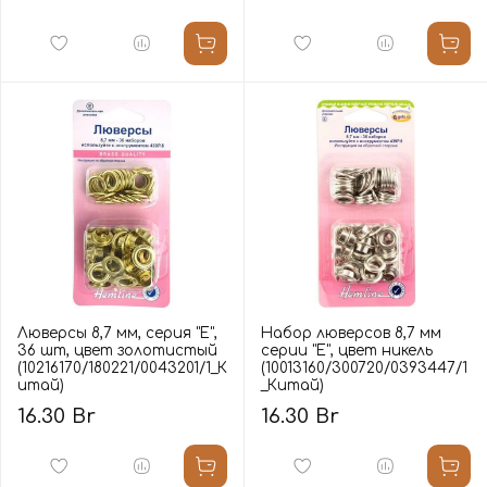
Люверсы 8,7 мм, серия "E",
Набор люверсов 8,7 мм
36 шт, цвет золотистый
серии "E", цвет никель
(10216170/180221/0043201/1_К
(10013160/300720/0393447/1
итай)
_Китай)
16.30 Br
16.30 Br