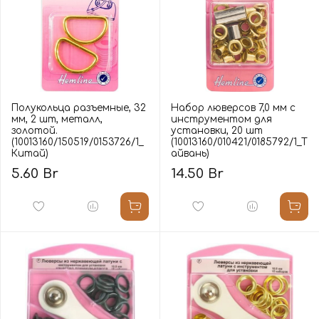
Полукольца разъемные, 32
Набор люверсов 7,0 мм с
мм, 2 шт, металл,
инструментом для
золотой.
установки, 20 шт
(10013160/150519/0153726/1_
(10013160/010421/0185792/1_Т
Китай)
айвань)
5.60 Br
14.50 Br