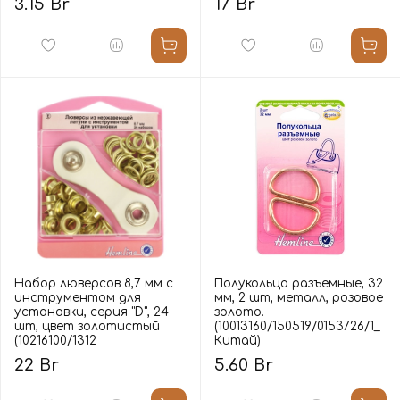
3.15 Br
17 Br
Набор люверсов 8,7 мм с
Полукольца разъемные, 32
инструментом для
мм, 2 шт, металл, розовое
установки, серия "D", 24
золото.
шт, цвет золотистый
(10013160/150519/0153726/1_
(10216100/1312
Китай)
22 Br
5.60 Br