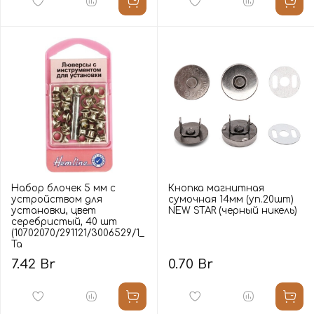
Набор блочек 5 мм с
Кнопка магнитная
устройством для
сумочная 14мм (уп.20шт)
установки, цвет
NEW STAR (черный никель)
серебристый, 40 шт
(10702070/291121/3006529/1_
Та
7.42 Br
0.70 Br