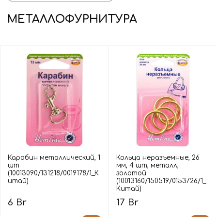
МЕТАЛЛОФУРНИТУРА
Карабин металлический, 1
Кольца неразъемные, 26
шт
мм, 4 шт, металл,
(10013090/131218/0019178/1_К
золотой.
итай)
(10013160/150519/0153726/1_
Китай)
6 Br
17 Br