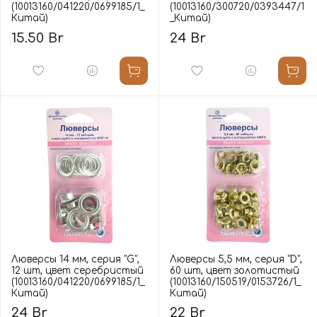
(10013160/041220/0699185/1_
(10013160/300720/0393447/1
Китай)
_Китай)
15.50 Br
24 Br
Люверсы 14 мм, серия "G",
Люверсы 5,5 мм, серия "D",
12 шт, цвет серебристый
60 шт, цвет золотистый
(10013160/041220/0699185/1_
(10013160/150519/0153726/1_
Китай)
Китай)
24 Br
22 Br