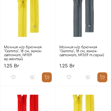
Молния н/р брючная
Молния н/р брючная
"Gamma", 18 см, замок-
"Gamma", 18 см, замок-
автомат, №109
автомат, №309 т.серый
яр.желтый
1.25 Br
1.25 Br