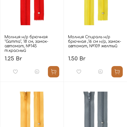
Молния н/р брючная
Молния Спираль н/р
"Gamma", 18 см, замок-
брючная ,16 см н/р, замок-
автомат, №145
автомат, №109 желтый
т.красный
1.25 Br
1.50 Br