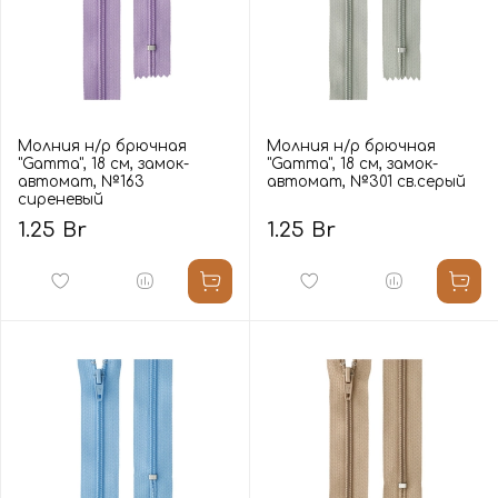
Молния н/р брючная
Молния н/р брючная
"Gamma", 18 см, замок-
"Gamma", 18 см, замок-
автомат, №163
автомат, №301 св.серый
сиреневый
1.25 Br
1.25 Br