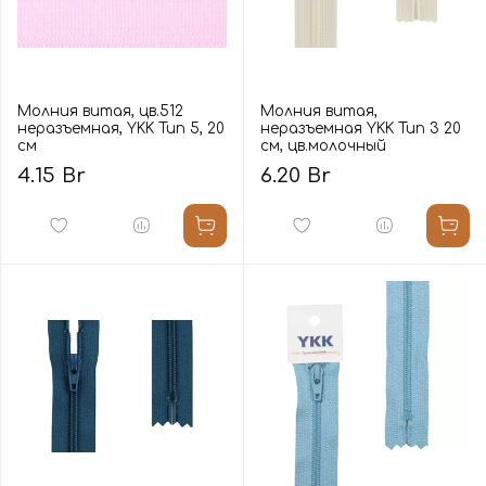
Молния витая, цв.512
Молния витая,
неразъемная, YKK Тип 5, 20
неразъемная YKK Тип 3 20
см
см, цв.молочный
4.15 Br
6.20 Br