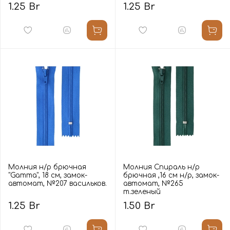
1.25 Br
1.25 Br
Молния н/р брючная
Молния Спираль н/р
"Gamma", 18 см, замок-
брючная ,16 см н/р, замок-
автомат, №207 васильков.
автомат, №265
т.зеленый
1.25 Br
1.50 Br