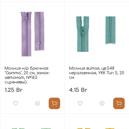
Молния н/р брючная
Молния витая, цв.548
"Gamma", 20 см, замок-
неразъемная, YKK Тип 5, 20
автомат, №163
см
сиреневый
1.25 Br
4.15 Br