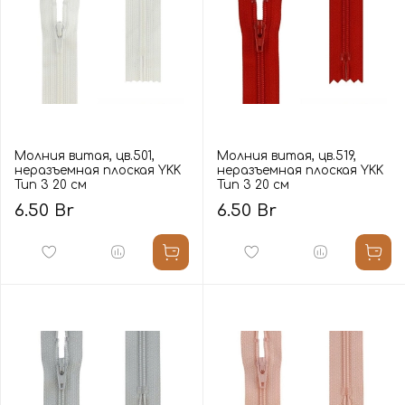
Молния витая, цв.501,
Молния витая, цв.519,
неразъемная плоская YKK
неразъемная плоская YKK
Тип 3 20 см
Тип 3 20 см
6.50 Br
6.50 Br