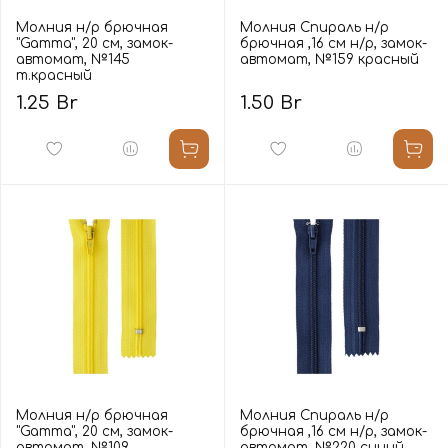
Молния н/р брючная
Молния Спираль н/р
"Gamma", 20 см, замок-
брючная ,16 см н/р, замок-
автомат, №145
автомат, №159 красный
т.красный
1.25 Br
1.50 Br
Молния н/р брючная
Молния Спираль н/р
"Gamma", 20 см, замок-
брючная ,16 см н/р, замок-
автомат, №109
автомат, №220 синий