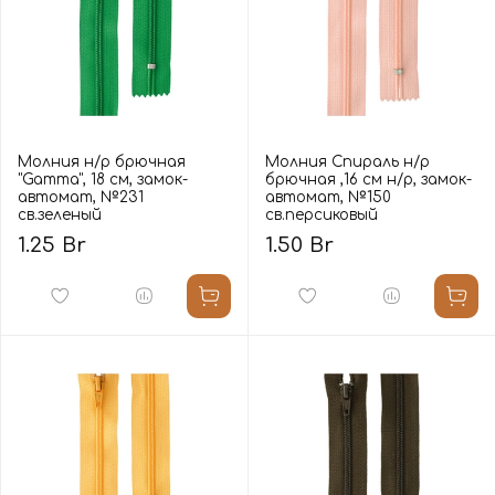
Молния н/р брючная
Молния Спираль н/р
"Gamma", 18 см, замок-
брючная ,16 см н/р, замок-
автомат, №231
автомат, №150
св.зеленый
св.персиковый
1.25 Br
1.50 Br