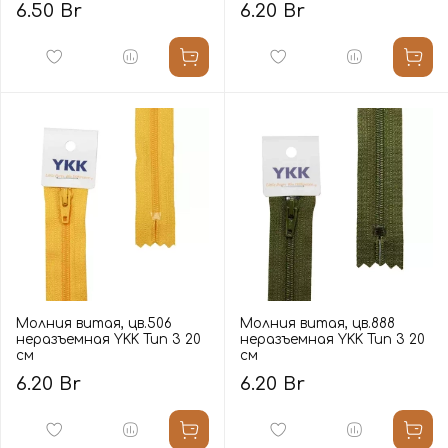
6.50 Br
6.20 Br
Молния витая, цв.506
Молния витая, цв.888
неразъемная YKK Тип 3 20
неразъемная YKK Тип 3 20
см
см
6.20 Br
6.20 Br