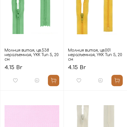
Молния витая, цв.538
Молния витая, цв.001
неразъемная, YKK Тип 5, 20
неразъемная, YKK Тип 5, 20
см
см
4.15 Br
4.15 Br