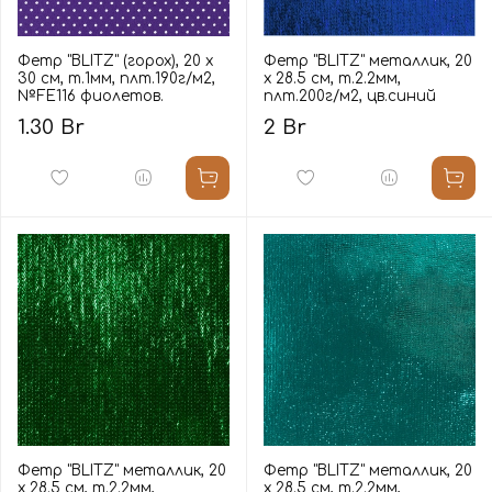
Фетр "BLITZ" (горох), 20 х
Фетр "BLITZ" металлик, 20
30 см, т.1мм, плт.190г/м2,
х 28.5 см, т.2.2мм,
№FE116 фиолетов.
плт.200г/м2, цв.синий
1.30 Br
2 Br
Фетр "BLITZ" металлик, 20
Фетр "BLITZ" металлик, 20
х 28.5 см, т.2.2мм,
х 28.5 см, т.2.2мм,