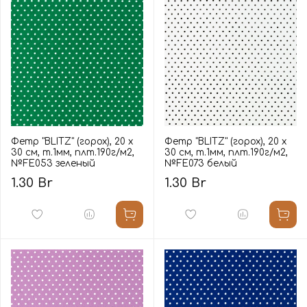
Фетр "BLITZ" (горох), 20 х
Фетр "BLITZ" (горох), 20 х
30 см, т.1мм, плт.190г/м2,
30 см, т.1мм, плт.190г/м2,
№FE053 зеленый
№FE073 белый
1.30 Br
1.30 Br