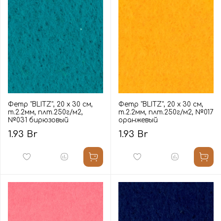
Фетр "BLITZ", 20 х 30 см,
Фетр "BLITZ", 20 х 30 см,
т.2.2мм, плт.250г/м2,
т.2.2мм, плт.250г/м2, №017
№031 бирюзовый
оранжевый
1.93 Br
1.93 Br