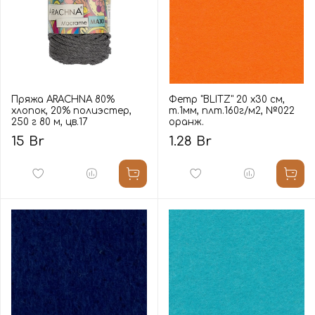
Пряжа ARACHNA 80%
Фетр "BLITZ" 20 х30 см,
хлопок, 20% полиэстер,
т.1мм, плт.160г/м2, №022
250 г 80 м, цв.17
оранж.
15 Br
1.28 Br