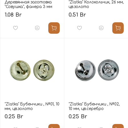
Деревянная заготовка
"Zlatka" Колокольчик, 26 мм,
"Совушка", фанера 3 мм
цв.золото
1.08 Br
0.51 Br
"Zlatka" Бубенчики , №01, 10
"Zlatka" Бубенчики , №02,
мм, цв.золото
10 мм, цв.серебро
0.25 Br
0.25 Br