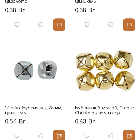
цв.золото
цв.никель
0.38 Br
0.38 Br
"Zlatka" Бубенчики, 25 мм,
Бубенчик большой, Create
цв.никель
Christmas, зол. и сер.
0.54 Br
0.63 Br