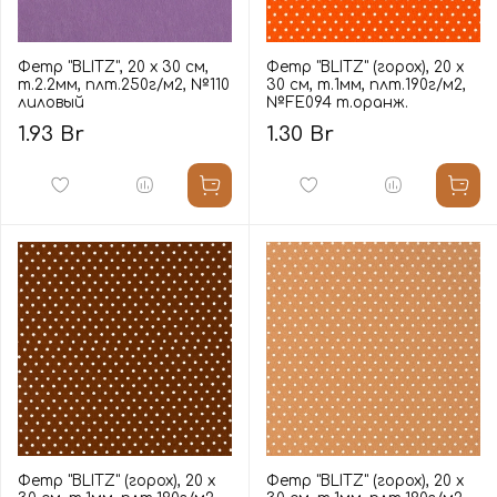
Фетр "BLITZ", 20 х 30 см,
Фетр "BLITZ" (горох), 20 х
т.2.2мм, плт.250г/м2, №110
30 см, т.1мм, плт.190г/м2,
лиловый
№FE094 т.оранж.
1.93 Br
1.30 Br
Фетр "BLITZ" (горох), 20 х
Фетр "BLITZ" (горох), 20 х