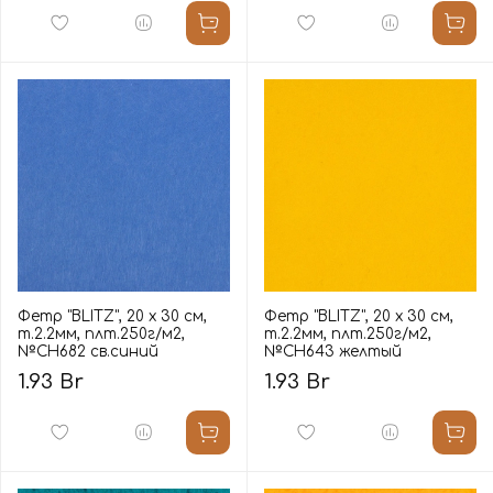
Фетр "BLITZ", 20 х 30 см,
Фетр "BLITZ", 20 х 30 см,
т.2.2мм, плт.250г/м2,
т.2.2мм, плт.250г/м2,
№СН682 св.синий
№СН643 желтый
1.93 Br
1.93 Br