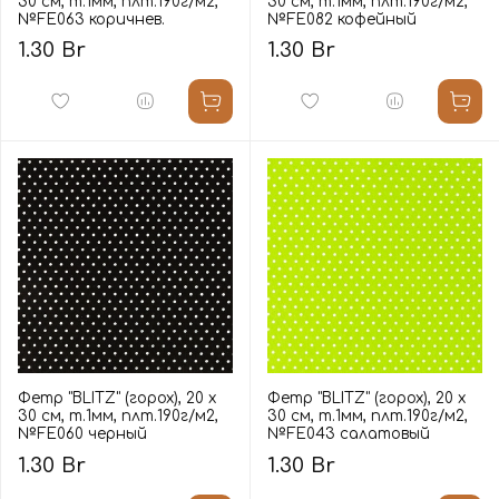
30 см, т.1мм, плт.190г/м2,
30 см, т.1мм, плт.190г/м2,
№FE063 коричнев.
№FE082 кофейный
1.30 Br
1.30 Br
Фетр "BLITZ" (горох), 20 х
Фетр "BLITZ" (горох), 20 х
30 см, т.1мм, плт.190г/м2,
30 см, т.1мм, плт.190г/м2,
№FE060 черный
№FE043 салатовый
1.30 Br
1.30 Br