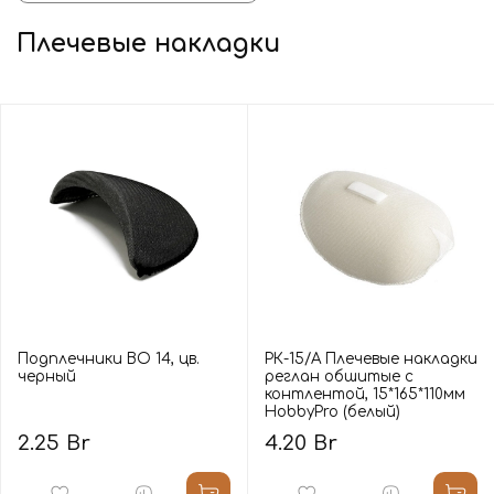
Плечевые накладки
Подплечники BO 14, цв.
РК-15/А Плечевые накладки
черный
реглан обшитые с
контлентой, 15*165*110мм
HobbyPro (белый)
2.25 Br
4.20 Br