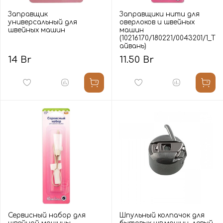
Заправщик
Заправщики нити для
универсальный для
оверлоков и швейных
швейных машин
машин
(10216170/180221/0043201/1_Т
айвань)
14 Br
11.50 Br
Сервисный набор для
Шпульный колпачок для