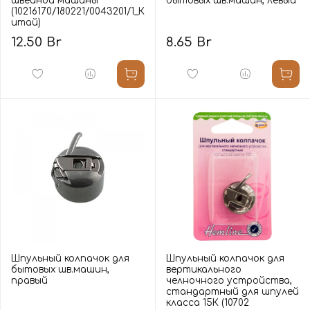
швейной машины
бытовых шв.машин, левый
(10216170/180221/0043201/1_К
итай)
12.50 Br
8.65 Br
Шпульный колпачок для
Шпульный колпачок для
бытовых шв.машин,
вертикального
правый
челночного устройства,
стандартный для шпулей
класса 15К (10702