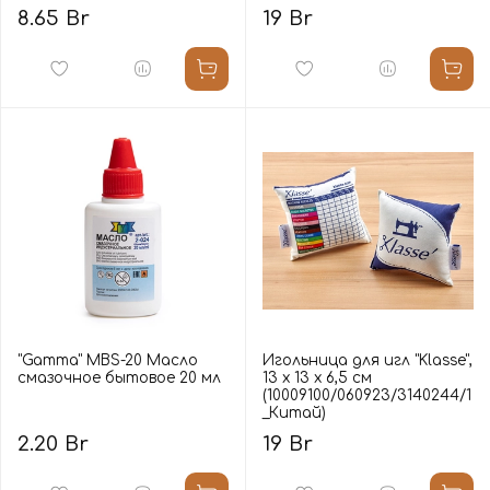
8.65 Br
19 Br
"Gamma" MBS-20 Масло
Игольница для игл "Klasse",
смазочное бытовое 20 мл
13 x 13 x 6,5 см
(10009100/060923/3140244/1
_Китай)
2.20 Br
19 Br