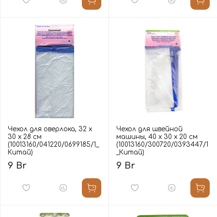
Чехол для оверлока, 32 х
Чехол для швейной
30 х 28 см
машины, 40 х 30 х 20 см
(10013160/041220/0699185/1_
(10013160/300720/0393447/1
Китай)
_Китай)
9 Br
9 Br