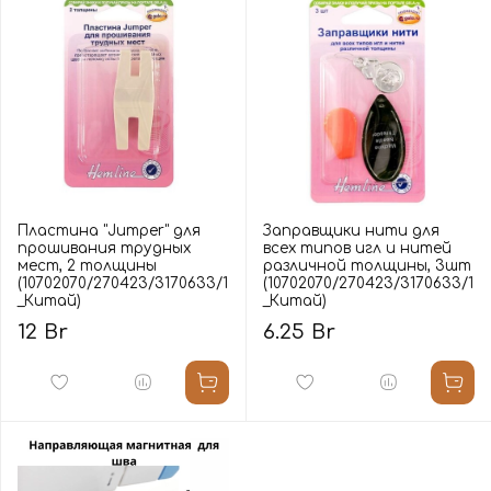
Пластина "Jumper" для
Заправщики нити для
прошивания трудных
всех типов игл и нитей
мест, 2 толщины
различной толщины, 3шт
(10702070/270423/3170633/1
(10702070/270423/3170633/1
_Китай)
_Китай)
12 Br
6.25 Br