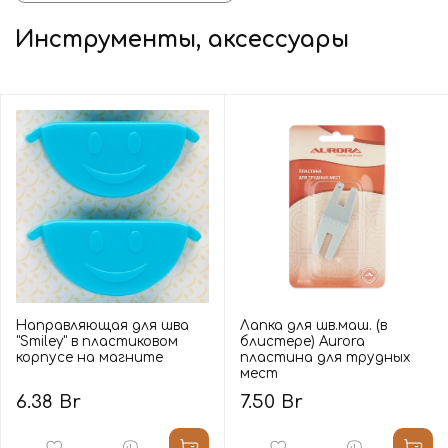
Инструменты, аксессуары
Направляющая для шва
Лапка для шв.маш. (в
"Smiley" в пластиковом
блистере) Aurora
корпусе на магните
пластина для трудных
мест
6.38 Br
7.50 Br