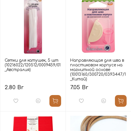
Сетки для катушек, 5 шт
Направляющая для шва в
(10216022/120512/0009459/01
пластиковом корпусе на
_Австралия)
магнитной основе
(10013160/300720/0393447/1
_Китай)
2.80 Br
7.05 Br