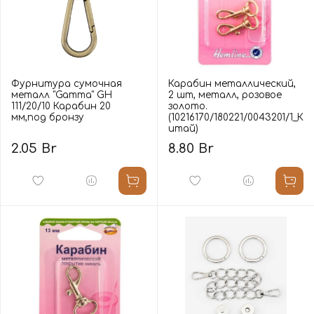
Фурнитура сумочная
Карабин металлический,
металл "Gamma" GH
2 шт, металл, розовое
111/20/10 Карабин 20
золото.
мм,под бронзу
(10216170/180221/0043201/1_К
итай)
2.05 Br
8.80 Br