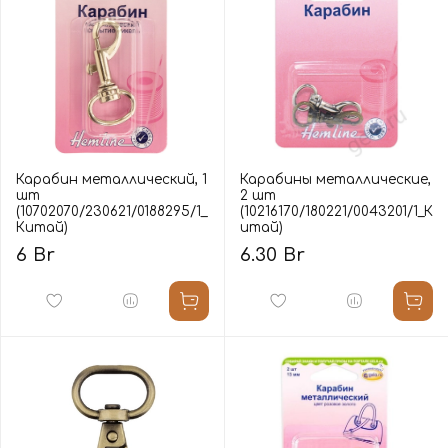
Карабин металлический, 1
Карабины металлические,
шт
2 шт
(10702070/230621/0188295/1_
(10216170/180221/0043201/1_К
Китай)
итай)
6 Br
6.30 Br