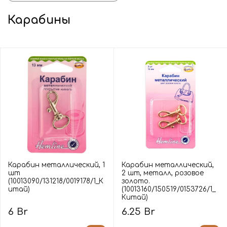
Карабины
Карабин металлический, 1
Карабин металлический,
шт
2 шт, металл, розовое
(10013090/131218/0019178/1_К
золото.
итай)
(10013160/150519/0153726/1_
Китай)
6 Br
6.25 Br