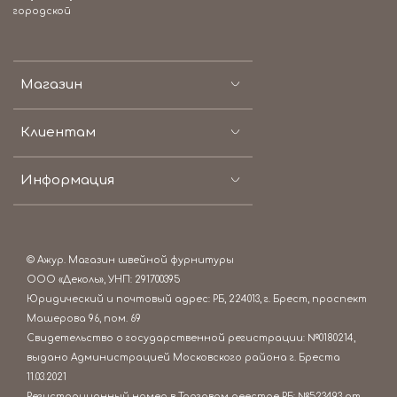
городской
Магазин
Клиентам
Информация
© Ажур. Магазин швейной фурнитуры
ООО «Деколь», УНП: 291700395
Юридический и почтовый адрес: РБ, 224013, г. Брест, проспект
Машерова 96, пом. 69
Свидетельство о государственной регистрации: №0180214,
выдано Администрацией Московского района г. Бреста
11.03.2021
Регистрационный номер в Торговом реестре РБ: №523493 от