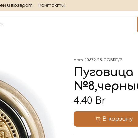
ен и возврат
Контакты
арт.
10879-28-COBRE/2
Пуговица
№8,черны
4.40 Br
В корзину