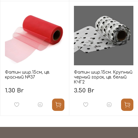
Фатин шир.15см, цв.
Фатин шир.15см. Крупный
красный №37
черный горох, цв. белый
КЧГ2
1.30 Br
3.50 Br