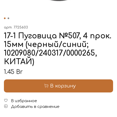
арт.
7725603
17-1 Пуговица №507, 4 прок.
15мм (черный/синий;
10209080/240317/0000265,
КИТАЙ)
1.45 Br
В корзину
В избранное
Добавить в сравнение