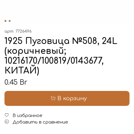
арт.
7726496
1925 Пуговица №508, 24L
(коричневый;
10216170/100819/0143677,
КИТАЙ)
0.45 Br
В корзину
В избранное
Добавить в сравнение