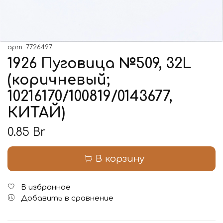
арт.
7726497
1926 Пуговица №509, 32L
(коричневый;
10216170/100819/0143677,
КИТАЙ)
0.85 Br
В корзину
В избранное
Добавить в сравнение