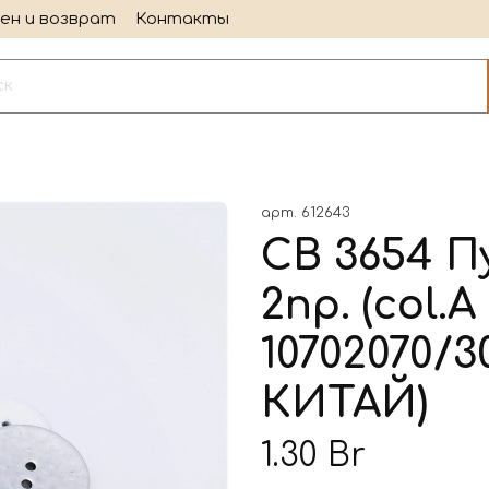
ен и возврат
Контакты
арт.
612643
CB 3654 П
2пр. (col.A
10702070/3
КИТАЙ)
1.30 Br