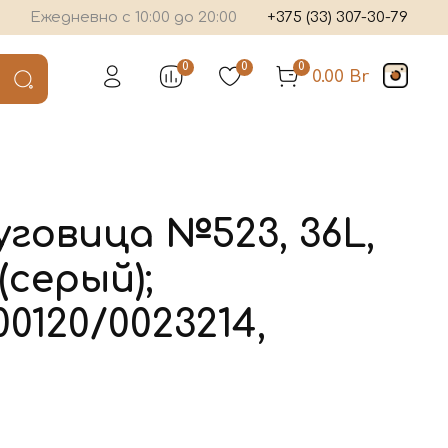
Ежедневно с 10:00 до 20:00
+375 (33) 307-30-79
0
0
0
0.00 Br
уговица №523, 36L,
 (серый);
00120/0023214,