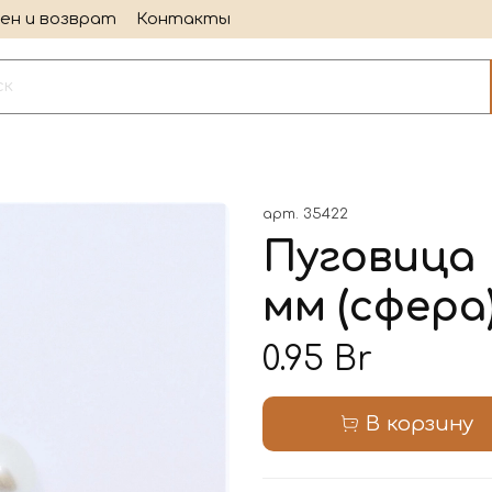
ен и возврат
Контакты
арт.
35422
Пуговица 
мм (сфера)
0.95 Br
В корзину