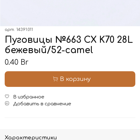
арт.
14391.011
Пуговицы №663 CX K70 28L
бежевый/52-camel
0.40 Br
В корзину
В избранное
Добавить в сравнение
Характеристики