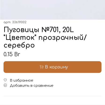
арт.
33619.002
Пуговицы №701, 20L
"Цветок" прозрачный/
серебро
0.15 Br
В корзину
В избранное
Добавить в сравнение