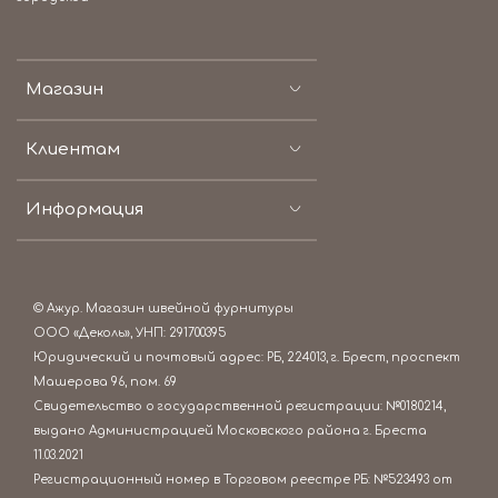
Магазин
Клиентам
Информация
© Ажур. Магазин швейной фурнитуры
ООО «Деколь», УНП: 291700395
Юридический и почтовый адрес: РБ, 224013, г. Брест, проспект
Машерова 96, пом. 69
Свидетельство о государственной регистрации: №0180214,
выдано Администрацией Московского района г. Бреста
11.03.2021
Регистрационный номер в Торговом реестре РБ: №523493 от