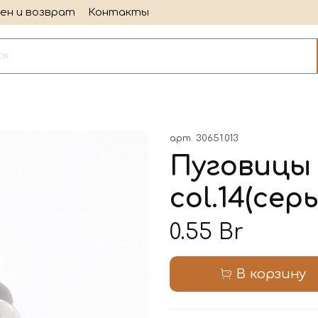
ен и возврат
Контакты
арт.
30651.013
Пуговицы 
col.14(серы
0.55 Br
В корзину