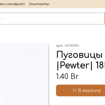
ен и возврат
Контакты
арт.
35110.003
Пуговицы 
|Pewter| 18
1.40 Br
В корзину